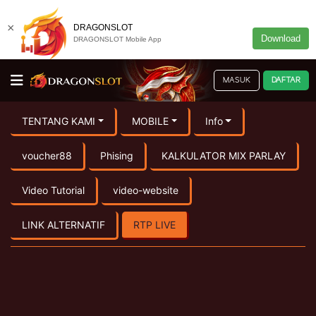
×
DRAGONSLOT
Download
DRAGONSLOT Mobile App
MASUK
DAFTAR
TENTANG KAMI
MOBILE
Info
voucher88
Phising
KALKULATOR MIX PARLAY
Video Tutorial
video-website
LINK ALTERNATIF
RTP LIVE