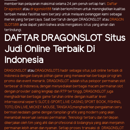
memberikan pelayanan maksimal selama 24 jam penuh setiap hari.
Daftar
Dragonslot
atau
dragonslot88
telah berkomitmen untuk meningkatkan kualitas
terbaik melalui fasilitas kami berjanji untuk melayani pelanggan kami sebagai
merek yang terpercaya. Saat bertaruh dengan DRAGONSLOT atau
DRAGON
SLOTS88
anda dapat yakin bahwa anda mengakses situs yang aman dan
terlindungi.
DAFTAR DRAGONSLOT Situs
Judi Online Terbaik Di
Indonesia
DRAGONSLOT
atau
DRAGONSLOTS
hadir sebagai situs judi online terbaik di
Indonesia dengan banyak pilihan game yang menawarkan berbagai program
promo dan event menarik. DRAGONSLOT adalah situs pelopor permainan slot
terbesar di Indonesia, dengan menyediakan berbagai macam permainan slot
dengan provider paling lengkap dan RTP tertinggi, DRAGONSLOT
juga
menghadirkan berbagai game
taruhan online
dengan kualitar level
internasional seperti SLOT, E-SPORT, LIVE CASINO, SPORT BOOK, FISHING,
TOTO, IDN LIVE, MICKEY MOUSE, TANGKAS,menghadirkan pengalaman seru
bermain kedalam game dengan tampilan grafik yang modern yang akan
menambah keseruan sensasi permainan. Teknologi terbaru dan terdepan
dikerjakan oleh tim yang ahli dan profesional di bidangnya yang akan menjamin
permainan lebih aman dan nyaman. Setiap proses transaksi di DRAGONSLOT